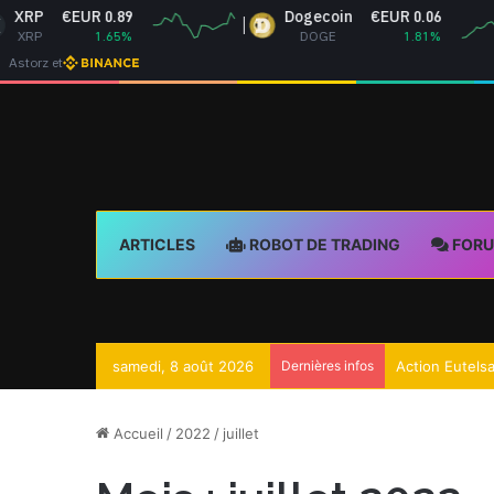
P
€EUR 0.89
Dogecoin
€EUR 0.06
P
1.65%
DOGE
1.81%
Astorz et
ARTICLES
ROBOT DE TRADING
FOR
samedi, 8 août 2026
Dernières infos
Accueil
/
2022
/
juillet