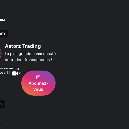
am
Astorz Trading
La plus grande communauté
de traders francophones !
Abonnez-
vous
k
: