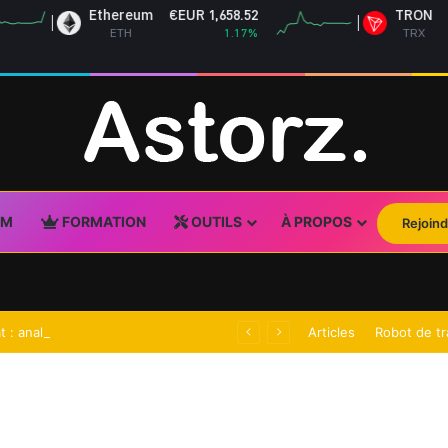
Ethereum
€EUR 1,658.52
TRON
€EUR 
ETH
1.17%
TRX
UM
FORMATION
OUTILS
À PROPOS
Rejoind
Action Eutelsat : analyse complète et perspectives 2026
Articles
Robot de tr