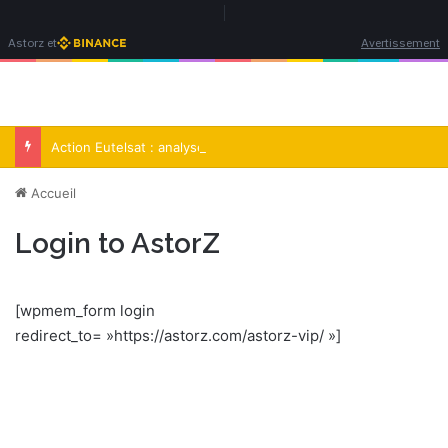
Astorz et
Avertissement
Menu
R
Action Eutelsat : analyse complète et perspectives 2026
Accueil
Login to AstorZ
[wpmem_form login
redirect_to= »https://astorz.com/astorz-vip/ »]