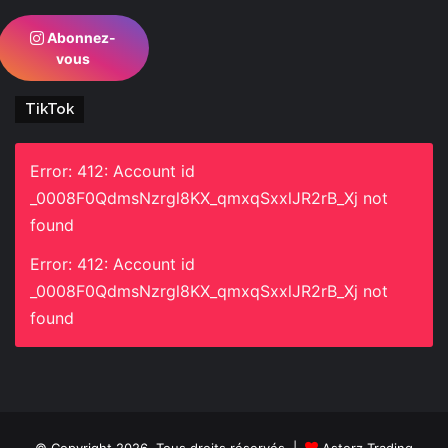
Abonnez-
vous
TikTok
Error: 412: Account id
_0008F0QdmsNzrgl8KX_qmxqSxxlJR2rB_Xj not
found
Error: 412: Account id
_0008F0QdmsNzrgl8KX_qmxqSxxlJR2rB_Xj not
found
© Copyright 2026, Tous droits réservés |
Astorz Trading