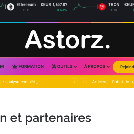
Ethereum
€EUR 1,657.07
TRON
€EUR 0.
ETH
0.63%
TRX
0.1
UM
FORMATION
OUTILS
À PROPOS
Rejoind
Action Eutelsat : analyse complète et perspectives 2026
Articles
Robot de tr
ion et partenaires