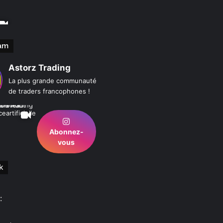
am
Astorz Trading
La plus grande communauté
de traders francophones !
Abonnez-
vous
k
: