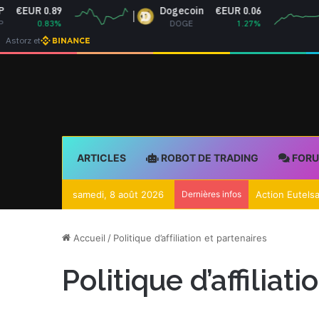
€EUR 0.89
Dogecoin
€EUR 0.06
0.83%
DOGE
1.27%
Astorz et
ARTICLES
ROBOT DE TRADING
FOR
samedi, 8 août 2026
Dernières infos
Accueil
/
Politique d’affiliation et partenaires
Politique d’affiliat