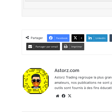
Partager
Facebook
X
Linkedin
Partager par email
Imprimer
Astorz.com
Astorz Trading regroupe la plus gr
amateurs, nos publications ne sont 
outils sont fournis à des fins éduca
Website
Facebook
X