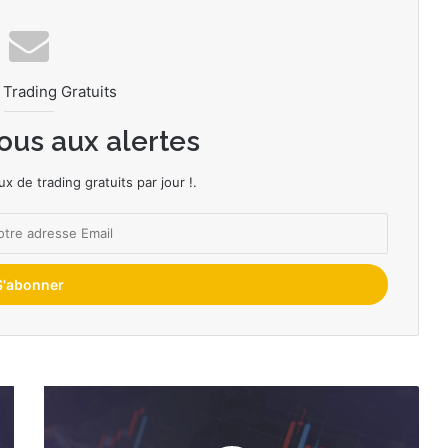
Trading Gratuits
vous aux alertes
x de trading gratuits par jour !.
Deposit/Withdraw/Login
and
connect