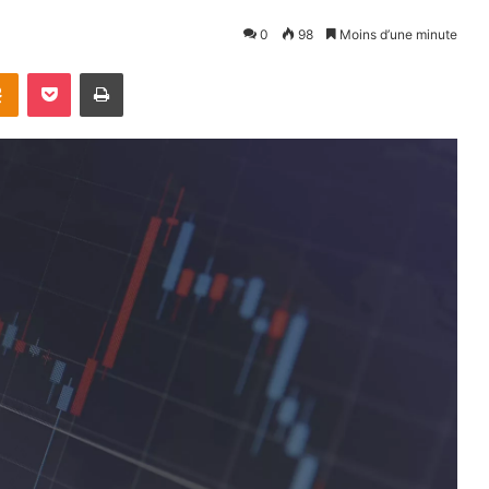
0
98
Moins d’une minute
takte
Odnoklassniki
Pocket
Imprimer