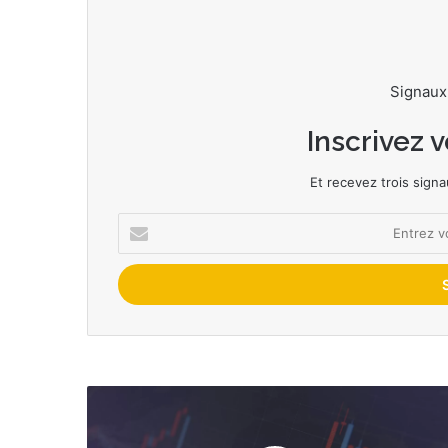
Signaux 
Inscrivez 
Et recevez trois signau
Entrez
votre
adresse
Email
Login
and
connect