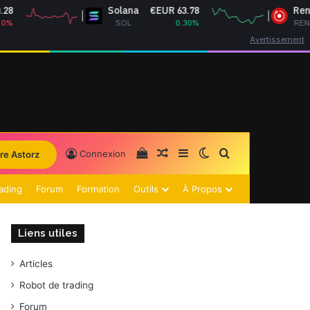
Solana
€EUR 63.78
Render
€EUR 1.16
SOL
0.30%
RENDER
1.04%
Avertissement
Voir votre panier
Article Aléatoire
Sidebar (barre latérale)
Switch skin
Rechercher
Connexion
re Astorz
ading
Forum
Formation
Outils
À Propos
Liens utiles
Articles
Robot de trading
Forum