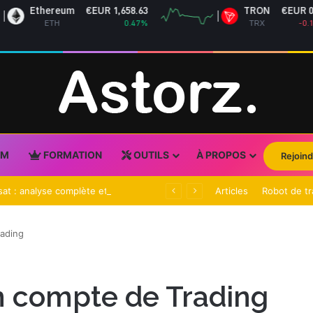
€EUR 1,658.63
TRON
€EUR 0.28
0.47%
TRX
-0.10%
UM
FORMATION
OUTILS
À PROPOS
Rejoind
Action Eutelsat : analyse complète et perspectives 2026
Articles
Robot de tr
rading
n compte de Trading