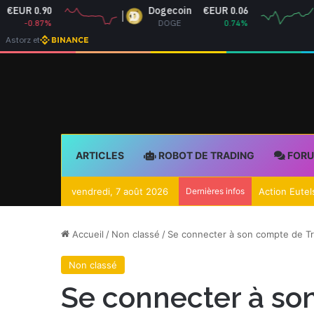
Dogecoin
€EUR 0.06
Ethereum
DOGE
0.74%
ETH
Astorz et
ARTICLES
ROBOT DE TRADING
FOR
vendredi, 7 août 2026
Dernières infos
Accueil
/
Non classé
/
Se connecter à son compte de T
Non classé
Se connecter à so